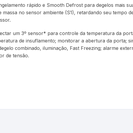
gelamento rápido e Smooth Defrost para degelos mais suave
e massa no sensor ambiente (S1), retardando seu tempo de 
ssor.
nectar um 3º sensor* para controle da temperatura da po
ratura de insuflamento; monitorar a abertura da porta; sin
degelo combinado, iluminação, Fast Freezing; alarme exte
or de tensão.