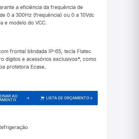
rante a eficiência da frequência de
Industriais Angulares
de 0 a 300Hz (frequência) ou 0 a 10Vdc
ca e modelo do VCC.
Industriais Reto
Iogurte
om frontal blindada IP-65, tecla Flatec
Junta Esmerilhada
ro dígitos e acessórios exclusivos*, como
a protetora Ecase.
Laboratório
Motor Diesel
IONAR AO
Máxima
→
LISTA DE ORÇAMENTO
→
AMENTO
Máxima e Minima
Petróleo
Refrigeração