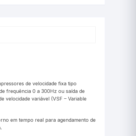
Picnômetro
Psicrômetro
Químicos
Refrigeração & Laticí
Solo
Sêmen
ressores de velocidade fixa tipo
Vacina
 de frequência 0 a 300Hz ou saída de
e velocidade variável (VSF – Variable
Veterinário
terno em tempo real para agendamento de
.