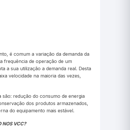
Cerveja
Chimarrão
Criadeira
Crioscopia
mento, é comum a variação da demanda da
Decimais
da frequência de operação de um
a a sua utilização a demanda real. Desta
Decorativo
xa velocidade na maioria das vezes,
Estação Meteorológi
gia são: redução do consumo de energia
Estufa
 conservação dos produtos armazenados,
rna do equipamento mais estável.
Incubadora(OVOS)
O NOS VCC?
Incubação(Chocadeir