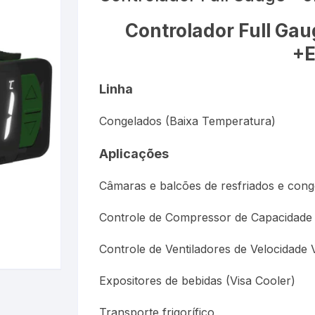
Esfigmom
Luxímetros
er
Cronômetros
Termôme
Controlador Full Ga
+
Espaçado
Medidores de CO
Data Loggers
Umidifica
Estetosc
Linha
Termo-Higrômetro
Medidor de Espessura
Congelados (Baixa Temperatura)
Exercitad
PH ( PHmetro )
Aplicações
Garrotes
o
Pluviômetros
Câmaras e balcões de resfriados e cong
Kits
Provetas
Controle de Compressor de Capacidade 
Medidore
Relógios
Controle de Ventiladores de Velocidade 
Nebulizad
Trenas a Laser
Expositores de bebidas (Visa Cooler)
Oxímetro
Transporte frigorífico