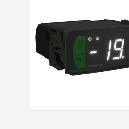
Álcool Gay Lussac e Carti
Fluidos Refrigerantes
Full Gauge
Bateria
Manômetro
Baumé
Óleo e Lubrificantes
Cartier
Termostato
Gás Liquefeito de Petróle
(GLP)
Lactodensimetro
Massa Especifica
Mini-Densímetros
Mostímetro de Babo