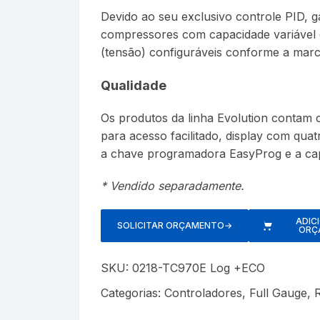
Devido ao seu exclusivo controle PID, ga
compressores com capacidade variável 
(tensão) configuráveis conforme a mar
Qualidade
Os produtos da linha Evolution contam c
para acesso facilitado, display com quat
a chave programadora EasyProg e a cap
* Vendido separadamente.
ADIC
SOLICITAR ORÇAMENTO
→
ORÇ
SKU:
0218-TC970E Log +ECO
Categorias:
Controladores
,
Full Gauge
,