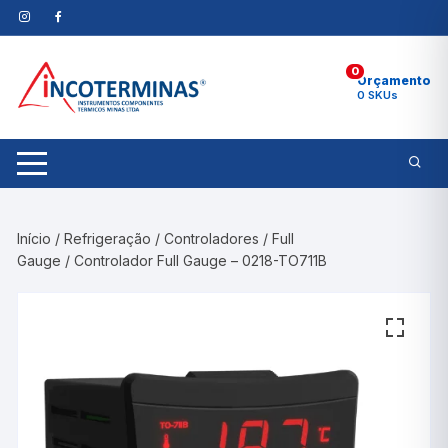
Pular
para
o
0
conteúdo
Orçamento
0 SKUs
Início
/
Refrigeração
/
Controladores
/
Full
Gauge
/ Controlador Full Gauge – 0218-TO711B