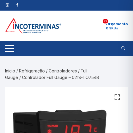
Pular
para
o
0
conteúdo
Orçamento
0 SKUs
Início
/
Refrigeração
/
Controladores
/
Full
Gauge
/ Controlador Full Gauge – 0218-TO754B