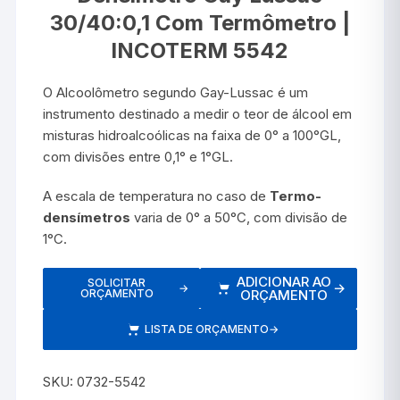
30/40:0,1 Com Termômetro |
INCOTERM 5542
O Alcoolômetro segundo Gay-Lussac é um
instrumento destinado a medir o teor de álcool em
misturas hidroalcoólicas na faixa de 0° a 100°GL,
com divisões entre 0,1° e 1°GL.
A escala de temperatura no caso de
Termo-
densímetros
varia de 0° a 50°C, com divisão de
1°C.
ADICIONAR AO
SOLICITAR
→
→
ORÇAMENTO
ORÇAMENTO
LISTA DE ORÇAMENTO
→
SKU:
0732-5542