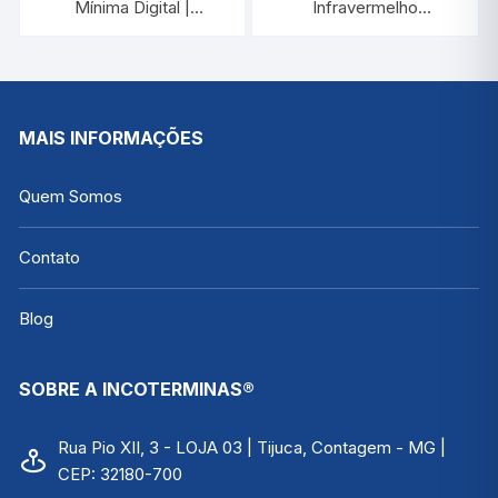
Mínima Digital |
Infravermelho
INCOTERM
-60°C/+500°C |
7665.02.0.00
INCOTERM ST-600.2
MAIS INFORMAÇÕES
Quem Somos
Contato
Blog
SOBRE A INCOTERMINAS®
Rua Pio XII, 3 - LOJA 03 | Tijuca, Contagem - MG |
CEP: 32180-700