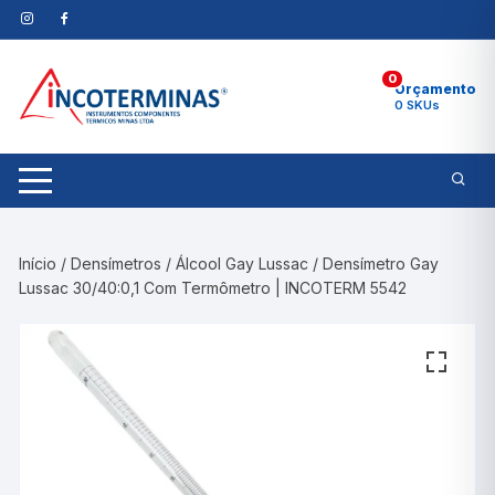
Pular
para
o
0
conteúdo
Orçamento
0 SKUs
Início
/
Densímetros
/
Álcool Gay Lussac
/ Densímetro Gay
Lussac 30/40:0,1 Com Termômetro | INCOTERM 5542