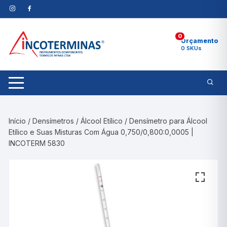
Pular
para
o
0
conteúdo
Orçamento
0 SKUs
Início
/
Densímetros
/
Álcool Etílico
/ Densímetro para Álcool
Etílico e Suas Misturas Com Água 0,750/0,800:0,0005 |
INCOTERM 5830