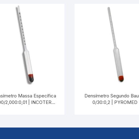
símetro Massa Específica
Densímetro Segundo Ba
00/2,000:0,01 | INCOTERM
0/30:0,2 | PYROMED
5600