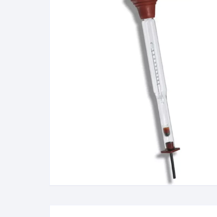
Álcool Gay Lussac e Carti
Fluidos Refrigerantes
Full Gauge
Bateria
Manômetro
Baumé
Óleo e Lubrificantes
Cartier
Termostato
Gás Liquefeito de Petróle
(GLP)
Lactodensimetro
Massa Especifica
Mini-Densímetros
Mostímetro de Babo