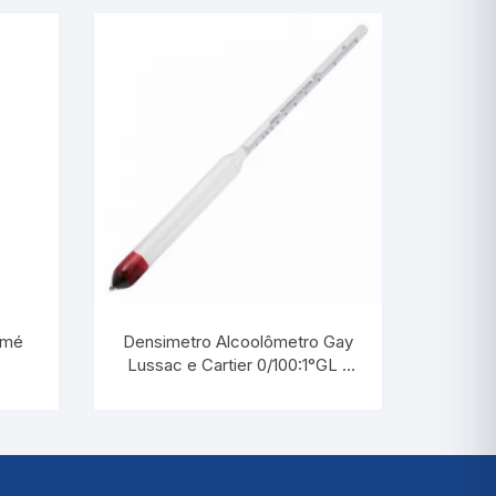
Industriais Angulares
Industriais Reto
Iogurte
Junta Esmerilhada
Laboratório
Motor Diesel
umé
Densimetro Alcoolômetro Gay
Máxima
Lussac e Cartier 0/100:1°GL /
10/45:0,5°CARTIER |
Máxima e Minima
INCOTERM 5684
Petróleo