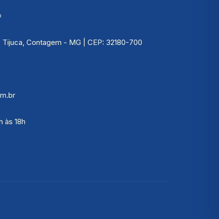
Picnômetro
®
Psicrômetro
 | Tijuca, Contagem - MG | CEP: 32180-700
Químicos
Refrigeração & Laticí
Solo
m.br
Sêmen
h às 18h
Vacina
Veterinário