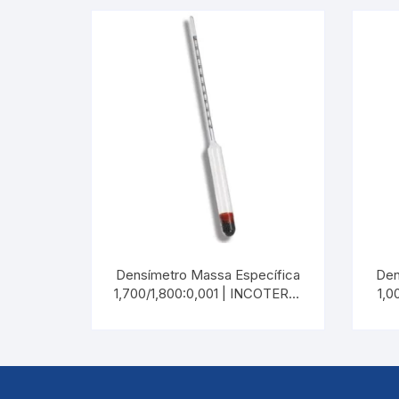
Densímetro Massa Específica
Den
1,700/1,800:0,001 | INCOTERM
1,0
5589