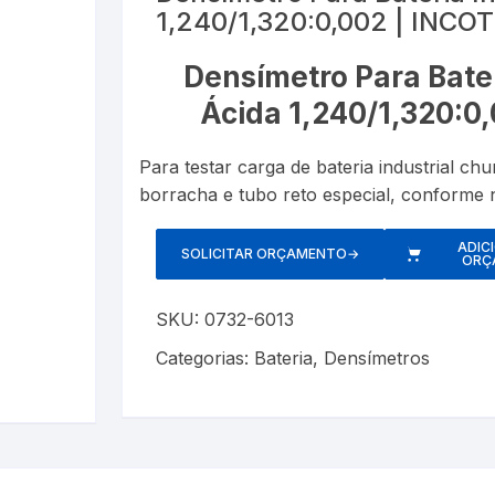
1,240/1,320:0,002 | INCO
Esfigmom
Luxímetros
er
Cronômetros
Termôme
Densímetro Para Bate
Espaçado
Medidores de CO
Data Loggers
Umidifica
Ácida 1,240/1,320:0
Estetosc
Termo-Higrômetro
Medidor de Espessura
Para testar carga de bateria industrial c
Exercitad
borracha e tubo reto especial, conforme
PH ( PHmetro )
Garrotes
o
Pluviômetros
ADIC
SOLICITAR ORÇAMENTO
→
ORÇ
Kits
Provetas
SKU:
0732-6013
Medidore
Relógios
Categorias:
Bateria
,
Densímetros
Nebulizad
Trenas a Laser
Oxímetro