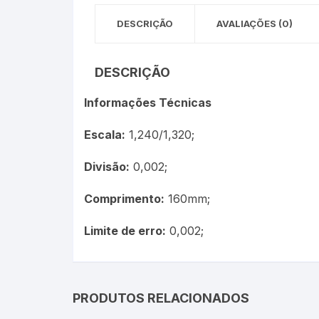
DESCRIÇÃO
AVALIAÇÕES (0)
Óleos Minerais
Petróleo e Biocombustíve
DESCRIÇÃO
Sacarímetro de Brix
Informações Técnicas
Sacarômetro de Plato
Escala:
1,240/1,320;
Solo
Divisão:
0,002;
Termo-Lactodensímetro
Comprimento:
160mm;
Limite de erro:
0,002;
Urina
PRODUTOS RELACIONADOS