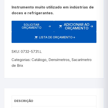
Instrumento muito utilizado em indústrias de
doces e refrigerantes.
ADICIONAR AO
SOLICITAR
→
→
ORÇAMENTO
ORÇAMENTO
LISTA DE ORÇAMENTO
→
SKU:
0732-5731.L
Categorias:
Catálogo
,
Densímetros
,
Sacarímetro
de Brix
DESCRIÇÃO