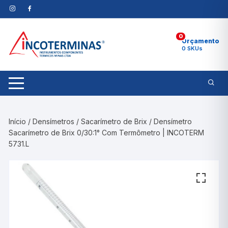
Pular
para
o
0
conteúdo
Orçamento
0 SKUs
Início
/
Densímetros
/
Sacarímetro de Brix
/ Densímetro
Sacarímetro de Brix 0/30:1° Com Termômetro | INCOTERM
5731.L