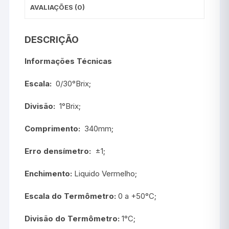
AVALIAÇÕES (0)
DESCRIÇÃO
Informações Técnicas
Escala:
0/30°Brix;
Divisão:
1°Brix;
Comprimento:
340mm;
Erro densímetro:
±1;
Enchimento:
Liquido Vermelho;
Escala do Termômetro:
0 a +50°C;
Divisão do Termômetro:
1°C;