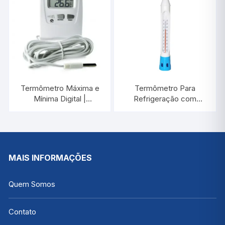
Termômetro Máxima e
Termômetro Para
Mínima Digital |
Refrigeração com
INCOTERM
Proteção de Plástico
7665.02.0.00
-40°C/+50:1°C / 300
MM | INCOTERM 5130
MAIS INFORMAÇÕES
Quem Somos
Contato