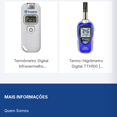
7427.02.0.00
Termômetro Digital
Termo-Higrômetro
Infravermelho
Digital TTH100 |
-33°C/+199°C |
INCOTERM T-THI-0010
INCOTERM 7671.01.0.00
MAIS INFORMAÇÕES
Quem Somos