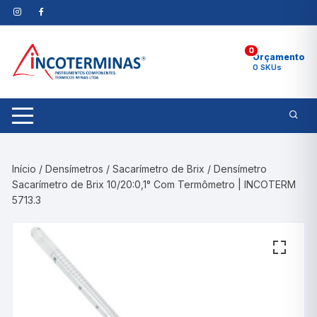
Pular
para
o
0
conteúdo
Orçamento
0 SKUs
Início
/
Densímetros
/
Sacarímetro de Brix
/ Densímetro
Sacarímetro de Brix 10/20:0,1° Com Termômetro | INCOTERM
5713.3