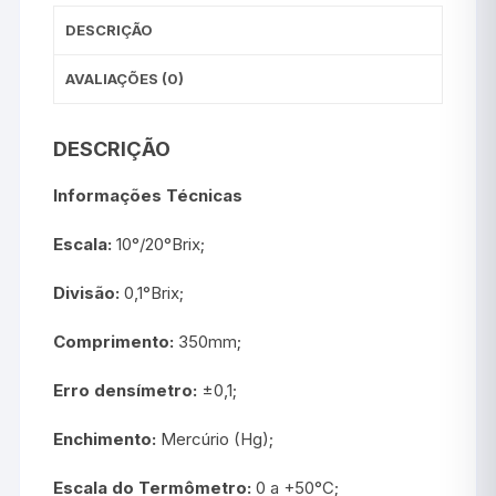
DESCRIÇÃO
AVALIAÇÕES (0)
DESCRIÇÃO
Informações Técnicas
Escala:
10°/20°Brix;
Divisão:
0,1°Brix;
Comprimento:
350mm;
Erro densímetro:
±0,1;
Enchimento:
Mercúrio (Hg);
Escala do Termômetro:
0 a +50°C;