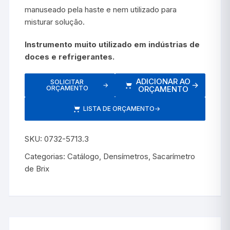
manuseado pela haste e nem utilizado para
misturar solução.
Instrumento muito utilizado em indústrias de
doces e refrigerantes.
ADICIONAR AO
SOLICITAR
→
→
ORÇAMENTO
ORÇAMENTO
LISTA DE ORÇAMENTO
→
SKU:
0732-5713.3
Categorias:
Catálogo
,
Densímetros
,
Sacarímetro
de Brix