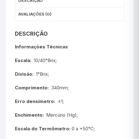
DESCRIÇÃO
AVALIAÇÕES (0)
DESCRIÇÃO
Informações Técnicas
Escala:
10/40°Brix;
Divisão:
1°Brix;
Comprimento:
340mm;
Erro densímetro:
±1;
Enchimento:
Mercúrio (Hg);
Escala do Termômetro:
0 a +50°C;