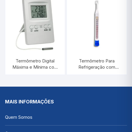
Termômetro Digital
Termômetro Para
Máxima e Mínima com
Refrigeração com
Alarme | INCOTERM
Proteção de Plástico
7427.02.0.00
-40°C/+50:1°C / 220
MM | INCOTERM 5134
MAIS INFORMAÇÕES
Quem Somos