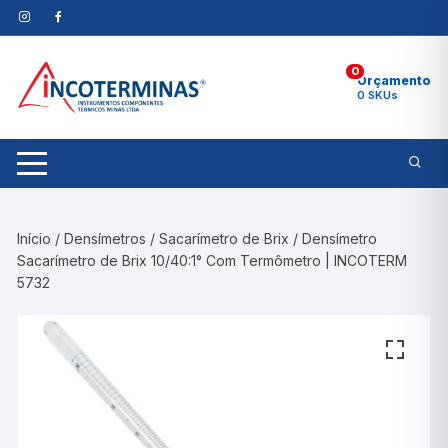
Pular
para
o
0
conteúdo
Orçamento
0 SKUs
Início
/
Densímetros
/
Sacarímetro de Brix
/ Densímetro
Sacarímetro de Brix 10/40:1° Com Termômetro | INCOTERM
5732