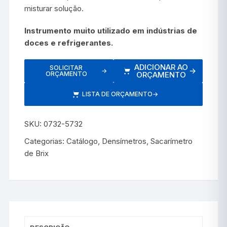
misturar solução.
Instrumento muito utilizado em indústrias de
doces e refrigerantes.
ADICIONAR AO
SOLICITAR
→
→
ORÇAMENTO
ORÇAMENTO
LISTA DE ORÇAMENTO
→
SKU:
0732-5732
Categorias:
Catálogo
,
Densímetros
,
Sacarímetro
de Brix