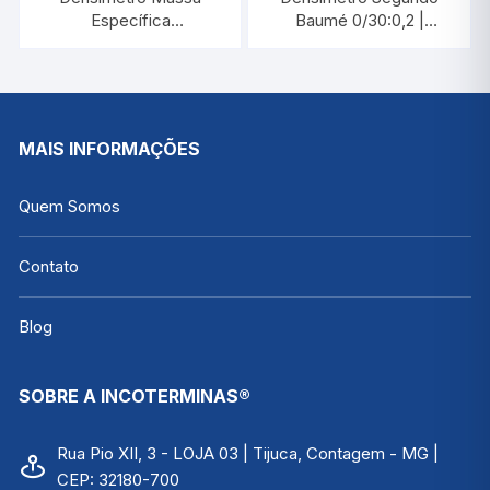
Específica
Baumé 0/30:0,2 |
1,500/2,000:0,005 |
PYROMED
INCOTERM 5601
MAIS INFORMAÇÕES
Quem Somos
Contato
Blog
SOBRE A INCOTERMINAS®
Rua Pio XII, 3 - LOJA 03 | Tijuca, Contagem - MG |
CEP: 32180-700