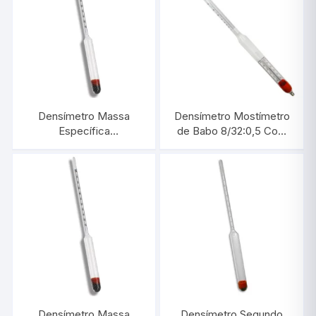
Densímetro Massa
Densímetro Mostímetro
Específica
de Babo 8/32:0,5 Com
0,900/1,000:0,001 |
Termômetro |
INCOTERM 5581
INCOTERM 5788.1
Densímetro Massa
Densímetro Segundo