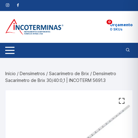
Pular
para
o
0
conteúdo
Orçamento
0 SKUs
Início
/
Densímetros
/
Sacarímetro de Brix
/ Densímetro
Sacarímetro de Brix 30/40:0,1 | INCOTERM 5691.3