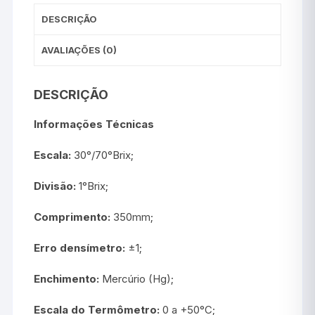
DESCRIÇÃO
AVALIAÇÕES (0)
DESCRIÇÃO
Informações Técnicas
Escala:
30°/70°Brix;
Divisão:
1°Brix;
Comprimento:
350mm;
Erro densímetro:
±1;
Enchimento:
Mercúrio (Hg);
Escala do Termômetro:
0 a +50°C;