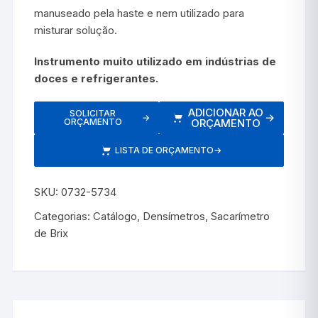
manuseado pela haste e nem utilizado para
misturar solução.
Instrumento muito utilizado em indústrias de
doces e refrigerantes.
ADICIONAR AO
SOLICITAR
→
→
ORÇAMENTO
ORÇAMENTO
LISTA DE ORÇAMENTO
→
SKU:
0732-5734
Categorias:
Catálogo
,
Densímetros
,
Sacarímetro
de Brix