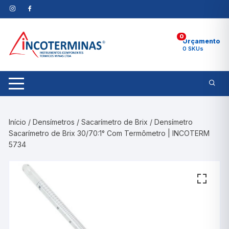
Pular
para
o
0
conteúdo
Orçamento
0 SKUs
Início
/
Densímetros
/
Sacarímetro de Brix
/ Densímetro
Sacarímetro de Brix 30/70:1° Com Termômetro | INCOTERM
5734