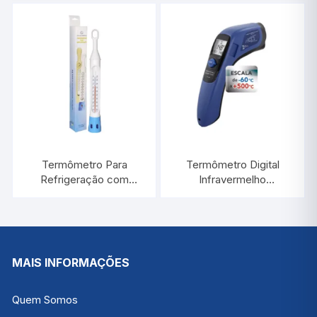
D’Agua | INCOTERM
7665.02.0.00
30.1040
Termômetro Para
Termômetro Digital
Refrigeração com
Infravermelho
Proteção de Plástico
-60°C/+500°C |
-10°C/+110:1°C / 220 MM
INCOTERM ST-600.00
| INCOTERM 5135
MAIS INFORMAÇÕES
Quem Somos