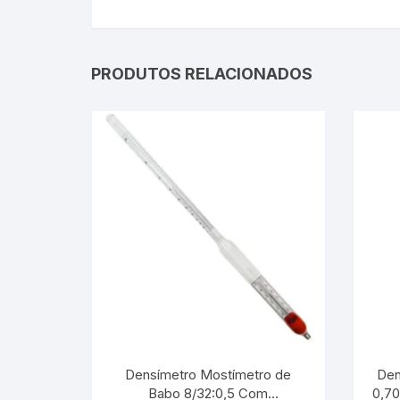
PRODUTOS RELACIONADOS
Densímetro Mostímetro de
Den
Babo 8/32:0,5 Com
0,70