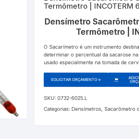
Termômetro | INCOTERM 
Esfigmom
Luxímetros
er
Cronômetros
Termôme
Densímetro Sacarômetro
Espaçado
Medidores de CO
Data Loggers
Umidifica
Termômetro | 
Estetosc
Termo-Higrômetro
Medidor de Espessura
O Sacarímetro é um instrumento destina
Exercitad
determinar o percentual da sacarose na
PH ( PHmetro )
usado especialmente na tomada de cerve
Garrotes
o
Pluviômetros
ADIC
SOLICITAR ORÇAMENTO
→
ORÇ
Kits
Provetas
Medidore
SKU:
0732-6025.L
Relógios
Categorias:
Densímetros
,
Sacarômetro d
Nebulizad
Trenas a Laser
Oxímetro