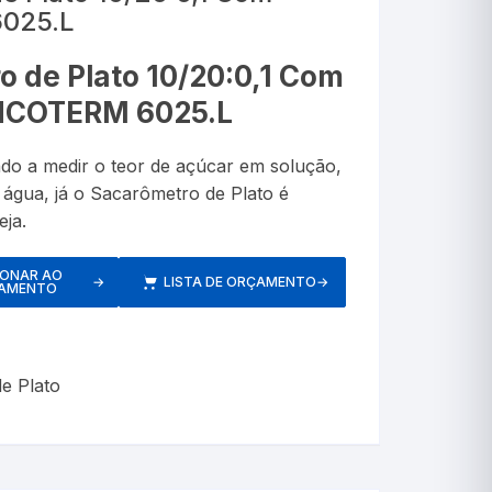
Lanterna Clínica
6025.L
anômetros
tro
Termômetros de Vidro
TecLogg
Alta Precisão
Álcool
Porta Comprimidos
 de Plato 10/20:0,1 Com
res
Álcool Etílico e Suas 
dores
Infravermelho
INCOTERM 6025.L
Termômetro para Banho
ópios
Alta Temperatura
Máxima e Minima
do a medir o teor de açúcar em solução,
ores Respiratórios
Asfalto
 água, já o Sacarômetro de Plato é
Tipo Espeto
ja.
ASTM
IONAR AO
→
LISTA DE ORÇAMENTO
→
AMENTO
Autoclave
s de Pressão
Medidores de Pressão Braço
Baixa Temperatura
e Plato
ores/Inaladores
Medidores de Pressão Pulso
Bateria
s
Caramelômetro