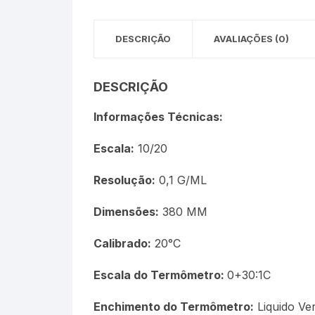
Óleos Minerais
DESCRIÇÃO
AVALIAÇÕES (0)
Petróleo e Biocombustíve
DESCRIÇÃO
Sacarímetro de Brix
Informações Técnicas:
Sacarômetro de Plato
Escala:
10/20
Solo
Resolução:
0,1 G/ML
Termo-Lactodensímetro
Dimensões:
380 MM
Urina
Calibrado:
20°C
Escala do Termômetro:
0+30:1C
Enchimento do Termômetro:
Liquido Ve