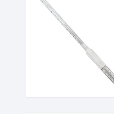
Álcool Gay Lussac e Carti
Fluidos Refrigerantes
Full Gauge
Bateria
Manômetro
Baumé
Óleo e Lubrificantes
Cartier
Termostato
Gás Liquefeito de Petróle
(GLP)
Lactodensimetro
Massa Especifica
Mini-Densímetros
Mostímetro de Babo