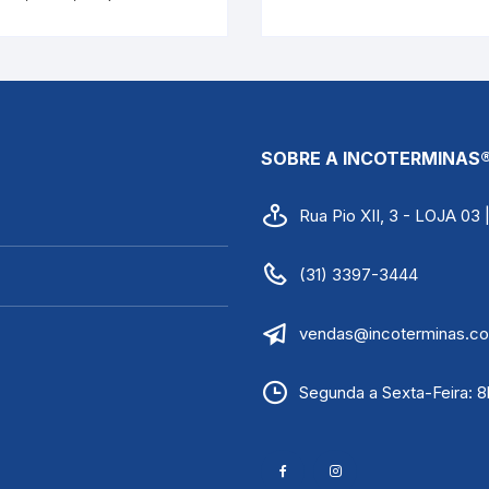
5579
10/45:0,5°CARTIER |
INCOTERM 5684
SOBRE A INCOTERMINAS
Rua Pio XII, 3 - LOJA 03
(31) 3397-3444
vendas@incoterminas.co
Segunda a Sexta-Feira: 8