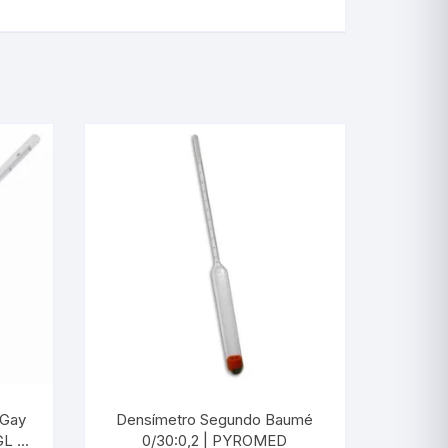
Industriais Angulares
Industriais Reto
Iogurte
Junta Esmerilhada
Laboratório
Motor Diesel
Máxima
Máxima e Minima
Petróleo
 Gay
Densímetro Segundo Baumé
GL /
0/30:0,2 | PYROMED