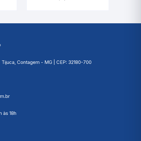
Picnômetro
Psicrômetro
Químicos
®
Refrigeração & Laticí
Solo
 | Tijuca, Contagem - MG | CEP: 32180-700
Sêmen
Vacina
m.br
Veterinário
h às 18h