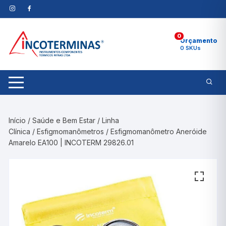
Pular
para
o
0
conteúdo
Orçamento
0 SKUs
Início
/
Saúde e Bem Estar
/
Linha
Clínica
/
Esfigmomanômetros
/ Esfigmomanômetro Aneróide
Amarelo EA100 | INCOTERM 29826.01