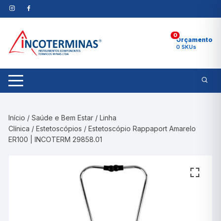
Pular
para
o
0
conteúdo
Orçamento
0 SKUs
Início
/
Saúde e Bem Estar
/
Linha
Clínica
/
Estetoscópios
/ Estetoscópio Rappaport Amarelo
ER100 | INCOTERM 29858.01