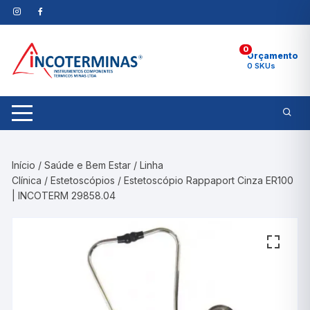
Pular
para
o
0
conteúdo
Orçamento
0 SKUs
Início
/
Saúde e Bem Estar
/
Linha
Clínica
/
Estetoscópios
/ Estetoscópio Rappaport Cinza ER100
| INCOTERM 29858.04