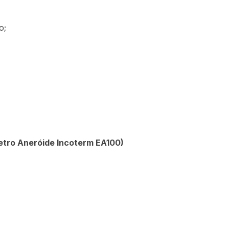
o;
tro Aneróide Incoterm EA100)