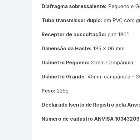
Diafragma sobressalente:
Pequeno e G
Tubo transmissor duplo:
em PVC com g
Receptor de auscultação:
gira 180°
Dimensão da Haste:
185 x 06 mm
Diâmetro Pequeno:
31mm Campânula
Diâmetro Grande:
45mm campânula – 3
Peso:
226g
Declarado Isento de Registro pela Anv
Número de cadastro ANVISA 1034320