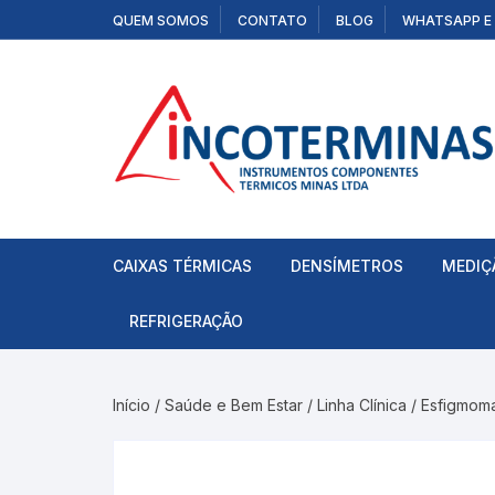
Pular
QUEM SOMOS
CONTATO
BLOG
WHATSAPP E 
para
o
conteúdo
CAIXAS TÉRMICAS
DENSÍMETROS
MEDIÇ
Com Termômetro
Água do Mar
Elétri
REFRIGERAÇÃO
Sem Termômetro
Alcoolômetro
Medid
Bomba de vácuo
Início
/
Saúde e Bem Estar
/
Linha Clínica
/
Esfigmom
Gelo Reutilizável
Álcool Etílico
Segur
Controladores
Coel
Térmicos
Álcool Gay Lussac
Garrafa Té
Ferramentas
Elitech