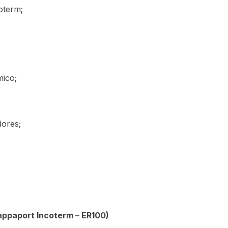
oterm;
ico;
dores;
appaport Incoterm – ER100)