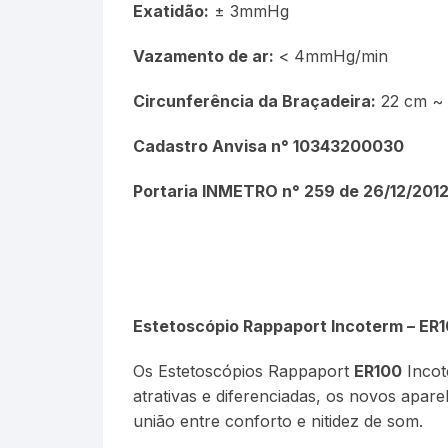
Exatidão:
± 3mmHg
Vazamento de ar:
< 4mmHg/min
Circunferência da Braçadeira:
22 cm ~
Cadastro Anvisa n° 10343200030
Portaria INMETRO n° 259 de 26/12/201
Estetoscópio Rappaport Incoterm – ER
Os Estetoscópios Rappaport
ER100
Incot
atrativas e diferenciadas, os novos apare
união entre conforto e nitidez de som.