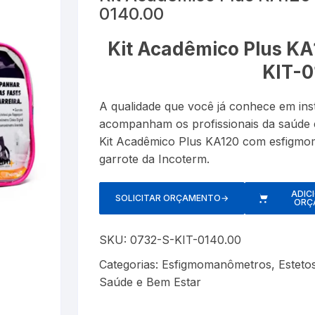
0140.00
Esfigmom
Luxímetros
er
Cronômetros
Termôme
Kit Acadêmico Plus KA
Espaçado
Medidores de CO
Data Loggers
Umidifica
KIT-0
Estetosc
Termo-Higrômetro
Medidor de Espessura
A qualidade que você já conhece em in
Exercitad
acompanham os profissionais da saúde e
PH ( PHmetro )
Kit Acadêmico Plus KA120 com esfigmo
Garrotes
o
garrote da Incoterm.
Pluviômetros
Kits
Provetas
ADIC
SOLICITAR ORÇAMENTO
→
ORÇ
Medidore
Relógios
SKU:
0732-S-KIT-0140.00
Nebulizad
Trenas a Laser
Categorias:
Esfigmomanômetros
,
Esteto
Saúde e Bem Estar
Oxímetro