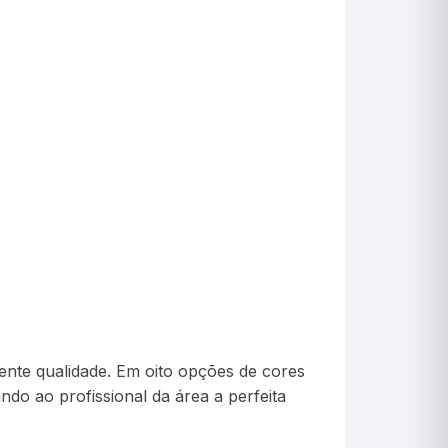
Picnômetro
Psicrômetro
Químicos
Refrigeração & Laticí
Solo
Sêmen
Vacina
Veterinário
ente qualidade. Em oito opções de cores
ndo ao profissional da área a perfeita