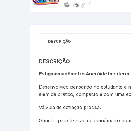
Óleos Minerais
Petróleo e Biocombustíve
Sacarímetro de Brix
DESCRIÇÃO
Sacarômetro de Plato
DESCRIÇÃO
Solo
Esfigmomanômetro Aneróide Incoterm
Termo-Lactodensímetro
Desenvolvido pensando no estudante e 
além de prático, compacto e com uma exc
Urina
Válvula de deflação precisa;
Gancho para fixação do manômetro no 