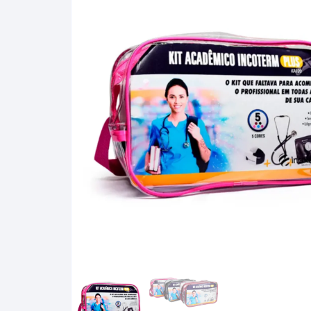
Álcool Gay Lussac e Carti
Fluidos Refrigerantes
Full Gauge
Bateria
Manômetro
Baumé
Óleo e Lubrificantes
Cartier
Termostato
Gás Liquefeito de Petróle
(GLP)
Lactodensimetro
Massa Especifica
Mini-Densímetros
Mostímetro de Babo