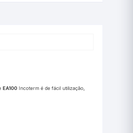
Cerveja
Chimarrão
Criadeira
Crioscopia
Decimais
Decorativo
Estação Meteorológi
de
EA100
Incoterm é de fácil utilização,
Estufa
Incubadora(OVOS)
Incubação(Chocadeir