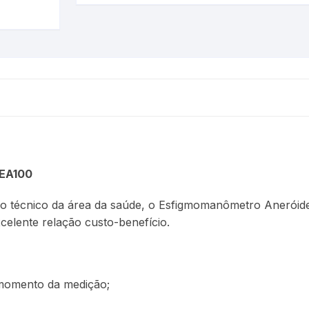
is
 EA100
no técnico da área da saúde, o Esfigmomanômetro Anerói
elente relação custo-benefício.
momento da medição;