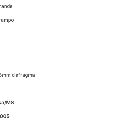
rande
rampo
8mm diafragma
isa/MS
9005