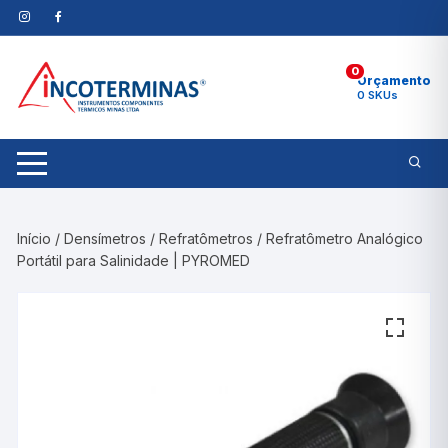
Pular
para
o
0
conteúdo
Orçamento
0 SKUs
Início
/
Densímetros
/
Refratômetros
/ Refratômetro Analógico
Portátil para Salinidade | PYROMED