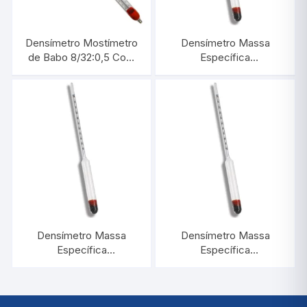
Densímetro Mostímetro
Densímetro Massa
de Babo 8/32:0,5 Com
Específica
Termômetro |
1,800/1,900:0,001 |
INCOTERM 5788.1.L
INCOTERM 5590
Densímetro Massa
Densímetro Massa
Específica
Específica
1,000/1,500:0,005 |
1,900/2,000:0,001 |
INCOTERM 5599
INCOTERM 5591