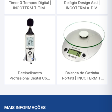
Timer 3 Tempos Digital |
Relógio Design Azul |
INCOTERM T-TIM-
INCOTERM A-DIV-
0020.00
0060.00
Decibelímetro
Balanca de Cozinha
Profissional Digital Com
Portátil | INCOTERM T-
Datalogger PDEC500
BAL-0030.00
LOG | INCOTERM T-
DEC-0030
MAIS INFORMAÇÕES