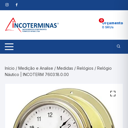
Pular
para
o
0
conteúdo
Orçamento
0 SKUs
Início
/
Medição e Analise
/
Medidas
/
Relógios
/ Relógio
Náutico | INCOTERM 7603.18.0.00