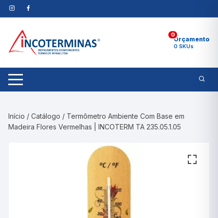
Pular
para
o
0
conteúdo
Orçamento
0 SKUs
Início
/
Catálogo
/ Termômetro Ambiente Com Base em
Madeira Flores Vermelhas | INCOTERM TA 235.05.1.05