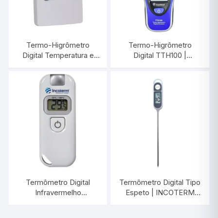
Termo-Higrômetro
Termo-Higrômetro
Digital Temperatura e
Digital TTH100 |
Umidade Interna |
INCOTERM T-THI-0010
INCOTERM
7429.02.0.00
Termômetro Digital
Termômetro Digital Tipo
Infravermelho
Espeto | INCOTERM
-33°C/+199°C |
9795.02.3.00
INCOTERM 7671.01.0.00