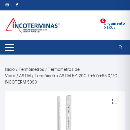
Pular
para
o
0
conteúdo
Orçamento
0 SKUs
Início
/
Termômetros
/
Termômetros de
Vidro
/
ASTM
/ Termômetro ASTM E-1 20C / +57/+65:0,1°C |
INCOTERM 5390