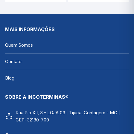
Messenger | INCOTERM
Proteção de Plástico
7427.03.0.00
-40°C/+50:1°C / 300
MM | INCOTERM 5130
MAIS INFORMAÇÕES
Quem Somos
Contato
Blog
SOBRE A INCOTERMINAS®
Rua Pio XII, 3 - LOJA 03 | Tijuca, Contagem - MG |
CEP: 32180-700