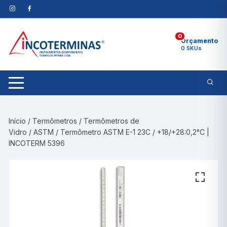
Pular
para
o
0
conteúdo
Orçamento
0 SKUs
Início
/
Termômetros
/
Termômetros de
Vidro
/
ASTM
/ Termômetro ASTM E-1 23C / +18/+28:0,2°C |
INCOTERM 5396