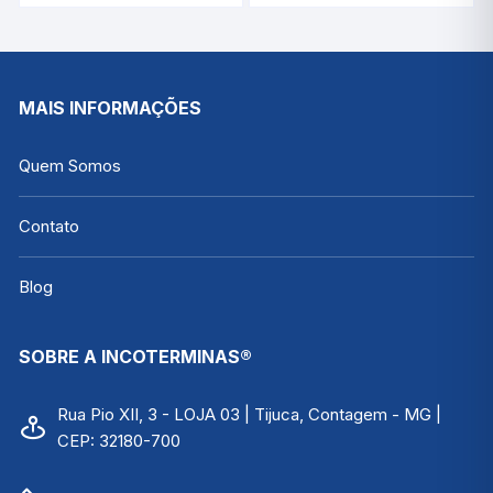
Cabo de 2 Metros |
-33°C/+199°C |
INCOTERM
INCOTERM 7671.01.0.00
7424.02.0.00
MAIS INFORMAÇÕES
Quem Somos
Contato
Blog
SOBRE A INCOTERMINAS®
Rua Pio XII, 3 - LOJA 03 | Tijuca, Contagem - MG |
CEP: 32180-700