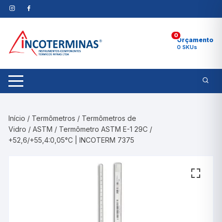
Pular
para
o
0
conteúdo
Orçamento
0 SKUs
Início
/
Termômetros
/
Termômetros de
Vidro
/
ASTM
/ Termômetro ASTM E-1 29C /
+52,6/+55,4:0,05°C | INCOTERM 7375