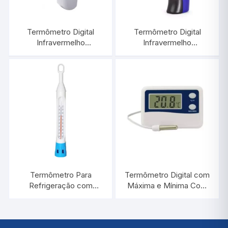
Termômetro Digital
Termômetro Digital
Infravermelho
Infravermelho
-60°C/+500°C |
-50°C/+420°C |
INCOTERM ST-600.2
INCOTERM ST-400
Termômetro Para
Termômetro Digital com
Refrigeração com
Máxima e Mínima Com
Proteção de Plástico
Cabo de 2 Metros |
-40°C/+50:1°C / 300
INCOTERM
MM | INCOTERM 5130
7424.02.0.00