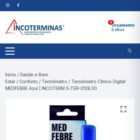
Pular
para
o
0
conteúdo
Orçamento
0 SKUs
Início
/
Saúde e Bem
Estar
/
Conforto
/
Termômetro
/ Termômetro Clínico Digital
MEDFEBRE Azul | INCOTERM S-TER-0128.00