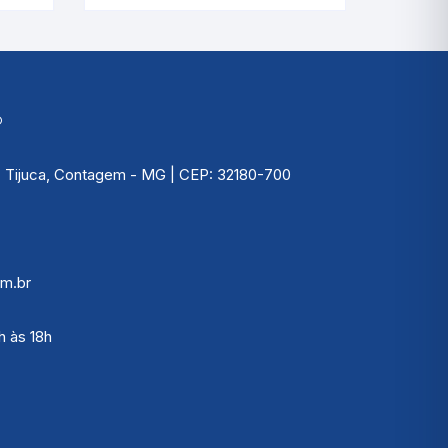
7663.02.0.00
®
 | Tijuca, Contagem - MG | CEP: 32180-700
m.br
h às 18h