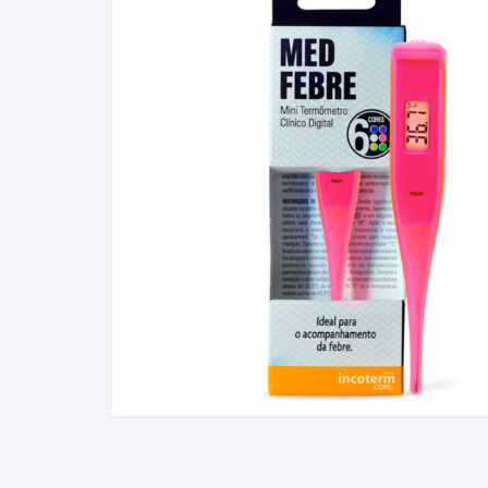
Álcool Gay Lussac e Carti
Fluidos Refrigerantes
Full Gauge
Bateria
Manômetro
Baumé
Óleo e Lubrificantes
Cartier
Termostato
Gás Liquefeito de Petróle
(GLP)
Lactodensimetro
Massa Especifica
Mini-Densímetros
Mostímetro de Babo