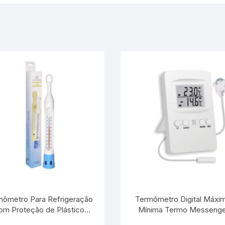
mômetro Para Refrigeração
Termômetro Digital Máxima e
om Proteção de Plástico
Mínima Termo Messenge
10°C/+110:1°C / 220 MM |
INCOTERM 7427.03.0.