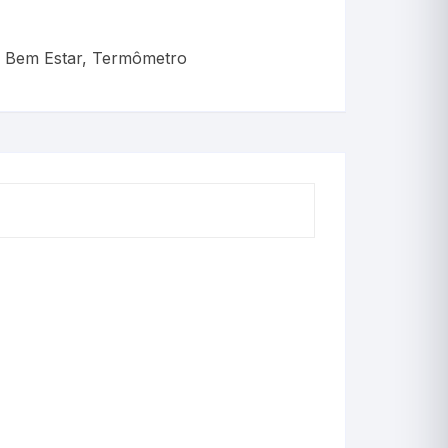
Cerveja
Chimarrão
 Bem Estar
,
Termômetro
Criadeira
Crioscopia
Decimais
Decorativo
Estação Meteorológi
Estufa
Incubadora(OVOS)
Incubação(Chocadeir