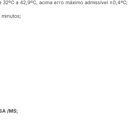
e 32ºC a 42,9ºC, acima erro máximo admissível ±0,4ºC;
minutos;
ISA /MS;