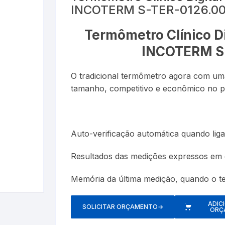
INCOTERM S-TER-0126.0
Esfigmom
Luxímetros
er
Cronômetros
Termôme
Termômetro Clínico D
Espaçado
Medidores de CO
Data Loggers
Umidifica
INCOTERM S
Estetosc
Termo-Higrômetro
Medidor de Espessura
O tradicional termômetro agora com u
Exercitad
tamanho, competitivo e econômico no p
PH ( PHmetro )
Garrotes
o
Pluviômetros
Auto-verificação automática quando lig
Kits
Provetas
Resultados das medições expressos em g
Medidore
Relógios
Memória da última medição, quando o te
Nebulizad
Trenas a Laser
Oxímetro
ADIC
SOLICITAR ORÇAMENTO
→
ORÇ