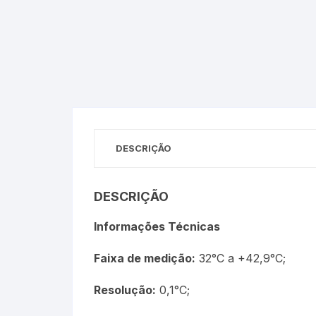
Óleos Minerais
Petróleo e Biocombustíve
Sacarímetro de Brix
Sacarômetro de Plato
DESCRIÇÃO
Solo
DESCRIÇÃO
Termo-Lactodensímetro
Informações Técnicas
Urina
Faixa de medição:
32°C a +42,9°C;
Resolução:
0,1°C;