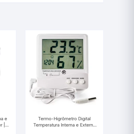
Picnômetro
Psicrômetro
Químicos
Refrigeração & Laticí
Solo
Sêmen
Vacina
Veterinário
Termo-Higrômetro Digital
r |
Temperatura Interna e Externa
00
e Umidade Interna | INCOTERM