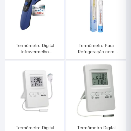
Termômetro Digital
Termômetro Para
Infravermelho
Refrigeração com
-60°C/+500°C |
Proteção de Plástico
INCOTERM ST-600.00
-10°C/+110:1°C / 220 MM
| INCOTERM 5135
Termômetro Digital
Termômetro Digital