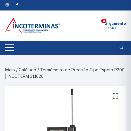
Pular
para
o
0
conteúdo
Orçamento
0 SKUs
Início
/
Catálogo
/ Termômetro de Precisão Tipo Espeto P300
| INCOTERM 31.1020