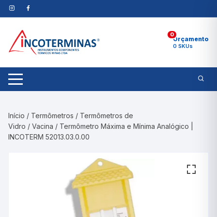
Pular
para
o
0
conteúdo
Orçamento
0 SKUs
Início
/
Termômetros
/
Termômetros de
Vidro
/
Vacina
/ Termômetro Máxima e Mínima Analógico |
INCOTERM 52013.03.0.00