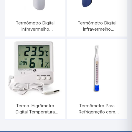
Termômetro Digital
Termômetro Digital
Infravermelho
Infravermelho
-60°C/+500°C |
-60°C/+500°C |
INCOTERM ST-600.2
INCOTERM ST-600.00
Termo-Higrômetro
Termômetro Para
Digital Temperatura
Refrigeração com
Interna e Externa e
Proteção de Plástico
Umidade Interna |
-40°C/+50:1°C / 220
INCOTERM
MM | INCOTERM 5134