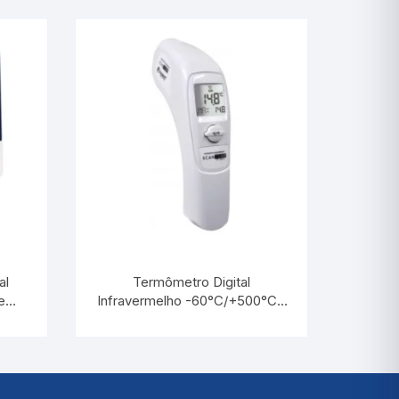
Picnômetro
Psicrômetro
Químicos
Refrigeração & Laticí
Solo
Sêmen
Vacina
al
Termômetro Digital
Veterinário
e
Infravermelho -60°C/+500°C |
ERM
INCOTERM ST-600.2