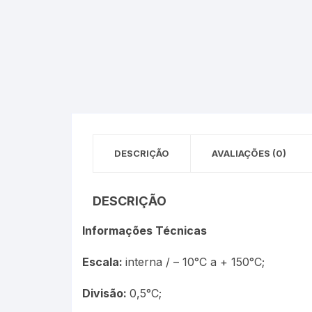
Óleos Minerais
Petróleo e Biocombustíve
Sacarímetro de Brix
Sacarômetro de Plato
DESCRIÇÃO
AVALIAÇÕES (0)
Solo
Termo-Lactodensímetro
DESCRIÇÃO
Urina
Informações Técnicas
Escala:
interna / – 10°C a + 150°C;
Divisão:
0,5°C;