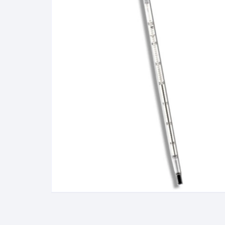
Álcool Gay Lussac e Carti
Fluidos Refrigerantes
Full Gauge
Bateria
Manômetro
Baumé
Óleo e Lubrificantes
Cartier
Termostato
Gás Liquefeito de Petróle
(GLP)
Lactodensimetro
Massa Especifica
Mini-Densímetros
Mostímetro de Babo