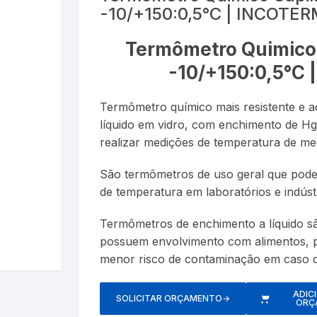
-10/+150:0,5°C | INCOTE
Esfigmom
Luxímetros
er
Cronômetros
Termôme
Termômetro Quimico 
Espaçado
Medidores de CO
Data Loggers
Umidifica
-10/+150:0,5°C
Estetosc
Termo-Higrômetro
Medidor de Espessura
Termômetro químico mais resistente e a
Exercitad
líquido em vidro, com enchimento de Hg.
PH ( PHmetro )
realizar medições de temperatura de me
Garrotes
o
Pluviômetros
São termômetros de uso geral que podem
Kits
de temperatura em laboratórios e indústr
Provetas
Medidore
Termômetros de enchimento a líquido 
Relógios
possuem envolvimento com alimentos, 
Nebulizad
menor risco de contaminação em caso d
Trenas a Laser
Oxímetro
ADIC
SOLICITAR ORÇAMENTO
→
ORÇ