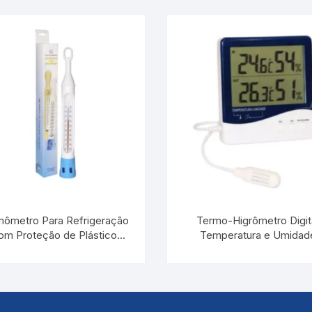
mômetro Para Refrigeração
Termo-Higrômetro Digit
om Proteção de Plástico
Temperatura e Umidad
10°C/+110:1°C / 220 MM |
Interna/Externa | INCOT
INCOTERM 5135
7664.01.0.00