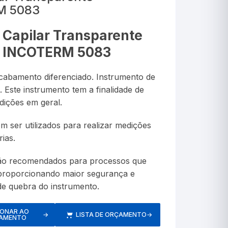
Lanterna Clínica
RM 5083
anômetros
tro
Termômetros de Vidro
TecLogg
Alta Precisão
Álcool
Porta Comprimidos
Capilar Transparente
res
Álcool Etílico e Suas 
dores
Infravermelho
 | INCOTERM 5083
Termômetro para Banho
ópios
Alta Temperatura
Máxima e Minima
cabamento diferenciado. Instrumento de
ores Respiratórios
Asfalto
 Este instrumento tem a finalidade de
Tipo Espeto
dições em geral.
ASTM
 ser utilizados para realizar medições
Autoclave
ias.
s de Pressão
Medidores de Pressão Braço
são recomendados para processos que
Baixa Temperatura
proporcionando maior segurança e
ores/Inaladores
Medidores de Pressão Pulso
Bateria
e quebra do instrumento.
s
Caramelômetro
IONAR AO
→
LISTA DE ORÇAMENTO
→
AMENTO