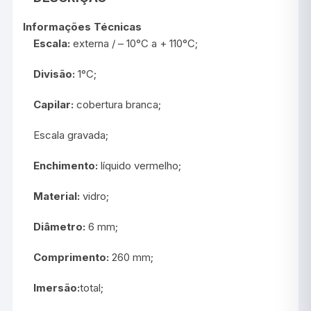
Informações Técnicas
Escala:
externa / – 10°C a + 110°C;
Divisão:
1°C;
Capilar:
cobertura branca;
Escala gravada;
Enchimento:
líquido vermelho;
Material:
vidro;
Diâmetro:
6 mm;
Comprimento:
260 mm;
Imersão:
total;