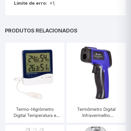
Limite de erro:
±1;
PRODUTOS RELACIONADOS
Termo-Higrômetro
Termômetro Digital
Digital Temperatura e
Infravermelho
Umidade Interna/Externa
-50°C/+420°C |
| INCOTERM
INCOTERM ST-400