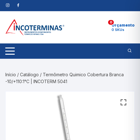
Pular
para
o
0
conteúdo
Orçamento
0 SKUs
Início
/
Catálogo
/ Termômetro Quimico Cobertura Branca
-10/+110:1°C | INCOTERM 5041