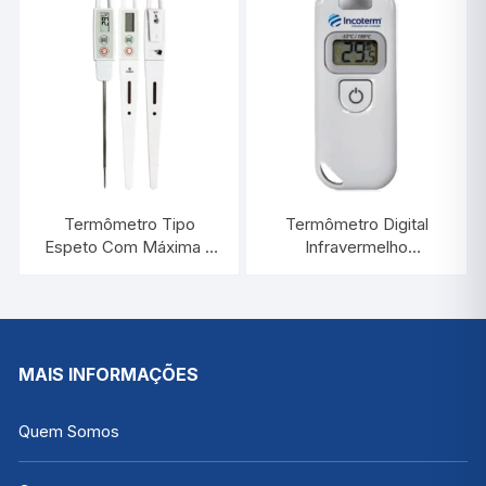
7664.01.0.00
Termômetro Tipo
Termômetro Digital
Espeto Com Máxima e
Infravermelho
Mínima e Sonda a Prova
-33°C/+199°C |
D’Agua | INCOTERM
INCOTERM 7671.01.0.00
30.1040
MAIS INFORMAÇÕES
Quem Somos