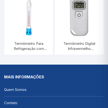
Termômetro Para
Termômetro Digital
Refrigeração com
Infravermelho
Proteção de Plástico
-33°C/+199°C |
-40°C/+50:1°C / 300
INCOTERM 7671.01.0.00
MM | INCOTERM 5130
MAIS INFORMAÇÕES
Quem Somos
Contato