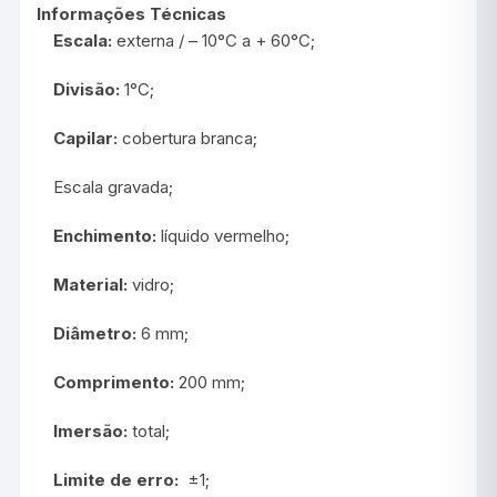
Informações Técnicas
Escala:
externa / – 10°C a + 60°C;
Divisão:
1°C;
Capilar:
cobertura branca;
Escala gravada;
Enchimento:
líquido vermelho;
Material:
vidro;
Diâmetro:
6 mm;
Comprimento:
200 mm;
Imersão:
total;
Limite de erro:
±1;