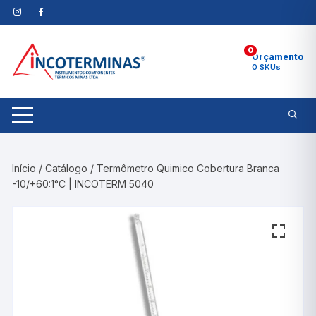
Pular
para
o
0
conteúdo
Orçamento
0 SKUs
Início
/
Catálogo
/ Termômetro Quimico Cobertura Branca
-10/+60:1°C | INCOTERM 5040