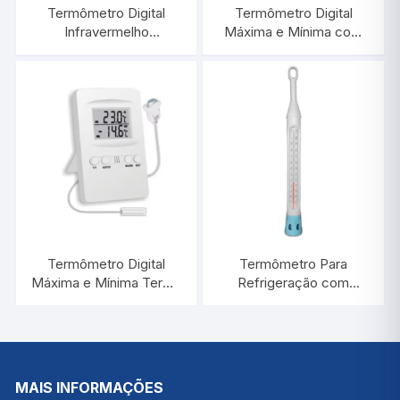
Termômetro Digital
Termômetro Digital
Infravermelho
Máxima e Mínima com
-50°C/+420°C |
Alarme | INCOTERM
INCOTERM ST-400
7427.02.0.00
Termômetro Digital
Termômetro Para
Máxima e Mínima Termo
Refrigeração com
Messenger | INCOTERM
Proteção de Plástico
7427.03.0.00
-10°C/+110:1°C / 360 MM
| INCOTERM 5131.20
MAIS INFORMAÇÕES