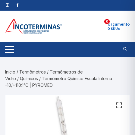
Pular
para
o
0
conteúdo
Orçamento
0 SKUs
Início
/
Termômetros
/
Termômetros de
Vidro
/
Químicos
/ Termômetro Químico Escala Interna
-10/+110:1°C | PYROMED