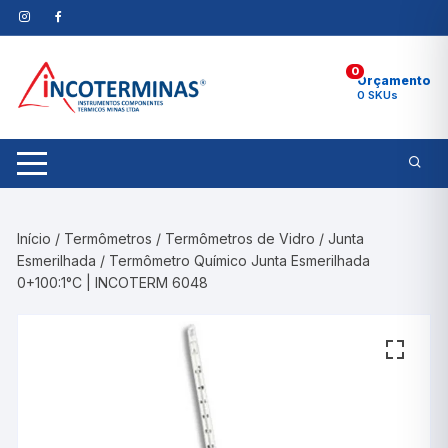
Pular
para
o
0
conteúdo
Orçamento
0 SKUs
Início
/
Termômetros
/
Termômetros de Vidro
/
Junta
Esmerilhada
/ Termômetro Químico Junta Esmerilhada
0+100:1°C | INCOTERM 6048