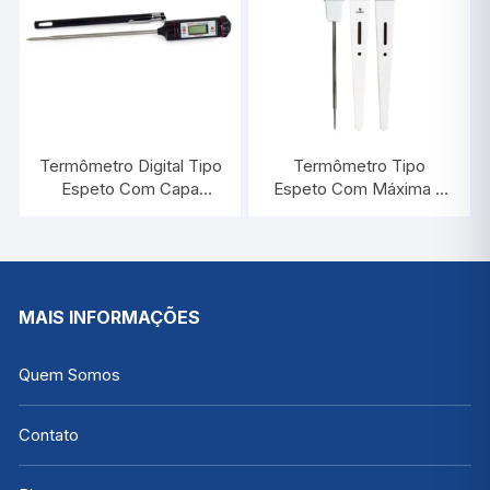
Termômetro Digital Tipo
Termômetro Tipo
Espeto Com Capa
Espeto Com Máxima e
Protetora | INCOTERM
Mínima e Sonda a Prova
6132
D’Agua | INCOTERM
30.1040
MAIS INFORMAÇÕES
Quem Somos
Contato