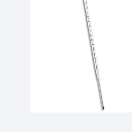
Álcool Gay Lussac e Carti
Fluidos Refrigerantes
Full Gauge
Bateria
Manômetro
Baumé
Óleo e Lubrificantes
Cartier
Termostato
Gás Liquefeito de Petróle
(GLP)
Lactodensimetro
Massa Especifica
Mini-Densímetros
Mostímetro de Babo