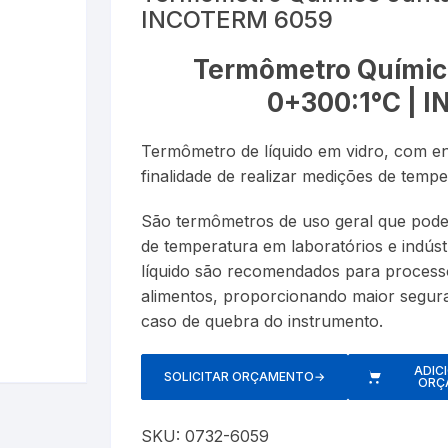
INCOTERM 6059
Esfigmom
Luxímetros
er
Cronômetros
Termôme
Termômetro Químic
Espaçado
Medidores de CO
Data Loggers
Umidifica
0+300:1°C | 
Estetosc
Termo-Higrômetro
Medidor de Espessura
Termômetro de líquido em vidro, com en
Exercitad
finalidade de realizar medições de temp
PH ( PHmetro )
Garrotes
São termômetros de uso geral que podem
o
Pluviômetros
de temperatura em laboratórios e indús
Kits
líquido são recomendados para proces
Provetas
alimentos, proporcionando maior segur
Medidore
caso de quebra do instrumento.
Relógios
Nebulizad
Trenas a Laser
ADIC
SOLICITAR ORÇAMENTO
→
ORÇ
Oxímetro
SKU:
0732-6059