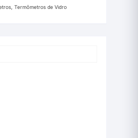
Cerveja
tros
,
Termômetros de Vidro
Chimarrão
Criadeira
Crioscopia
Decimais
Decorativo
Estação Meteorológi
Estufa
Incubadora(OVOS)
Incubação(Chocadeir