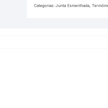
Categorias:
Junta Esmerilhada
,
Termôme
is