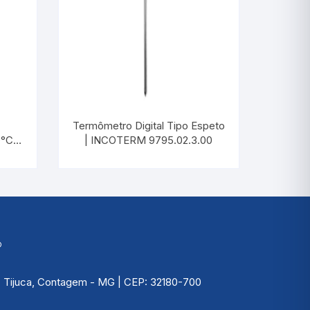
Picnômetro
Psicrômetro
Químicos
Refrigeração & Laticí
Termômetro Digital Tipo Espeto
Solo
°C |
| INCOTERM 9795.02.3.00
Sêmen
Vacina
Veterinário
®
 | Tijuca, Contagem - MG | CEP: 32180-700