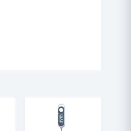
Industriais Angulares
Industriais Reto
Iogurte
Junta Esmerilhada
Laboratório
Motor Diesel
Máxima
Máxima e Minima
Petróleo