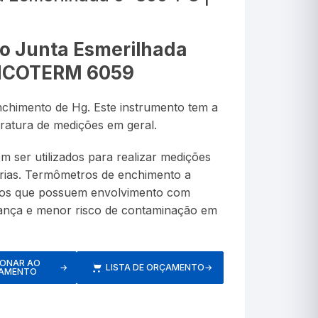
Lanterna Clínica
anômetros
tro
Termômetros de Vidro
TecLogg
Alta Precisão
Álcool
Porta Comprimidos
o Junta Esmerilhada
res
Álcool Etílico e Suas 
dores
Infravermelho
INCOTERM 6059
Termômetro para Banho
ópios
Alta Temperatura
Máxima e Minima
chimento de Hg. Este instrumento tem a
ores Respiratórios
Asfalto
eratura de medições em geral.
Tipo Espeto
 ser utilizados para realizar medições
ASTM
trias. Termômetros de enchimento a
Autoclave
sos que possuem envolvimento com
ança e menor risco de contaminação em
s de Pressão
Medidores de Pressão Braço
Baixa Temperatura
ores/Inaladores
Medidores de Pressão Pulso
Bateria
IONAR AO
→
LISTA DE ORÇAMENTO
→
AMENTO
s
Caramelômetro