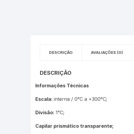
Óleos Minerais
Petróleo e Biocombustíve
Sacarímetro de Brix
DESCRIÇÃO
AVALIAÇÕES (0)
Sacarômetro de Plato
Solo
DESCRIÇÃO
Termo-Lactodensímetro
Informações Técnicas
Urina
Escala:
interna / 0°C a +300°C;
Divisão:
1°C;
Capilar prismático transparente;