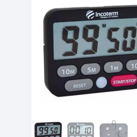
Álcool Gay Lussac e Carti
Fluidos Refrigerantes
Full Gauge
Bateria
Manômetro
Baumé
Óleo e Lubrificantes
Cartier
Termostato
Gás Liquefeito de Petróle
(GLP)
Lactodensimetro
Massa Especifica
Mini-Densímetros
Mostímetro de Babo