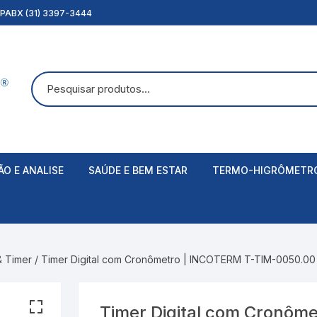
PABX (31) 3397-3444
ÃO E ANALISE
SAÚDE E BEM ESTAR
TERMO-HIGRÔMETR
ca
Conforto
Alicates Amperímetros
Analógicos
Acessóri
as
Linha Clínica
Multímetros
Balanças
Digitais
Balanças 
Acessóri
& Timer
/ Timer Digital com Cronômetro | INCOTERM T-TIM-0050.00
Aspirador
ança do Trabalho
Condutivímetro
Anemômetros
Bandage
Bombas d
Decibelímetros
rmica
Cronógrafos & Timer
Massage
Timer Digital com Cronôm