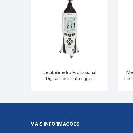
Decibelímetro Profissional
Med
Digital Com Datalogger
Las
PDEC500 LOG | INCOTERM T-
DEC-0030
MAIS INFORMAÇÕES