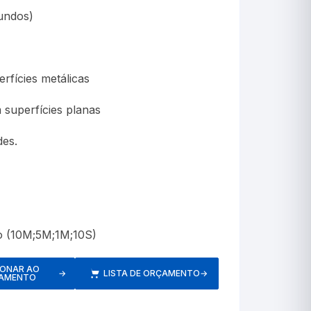
Cerveja
undos)
Chimarrão
Criadeira
rfícies metálicas
Crioscopia
 superfícies planas
Decimais
des.
Decorativo
Estação Meteorológi
o (10M;5M;1M;10S)
Estufa
Incubadora(OVOS)
IONAR AO
→
LISTA DE ORÇAMENTO
→
AMENTO
Incubação(Chocadeir