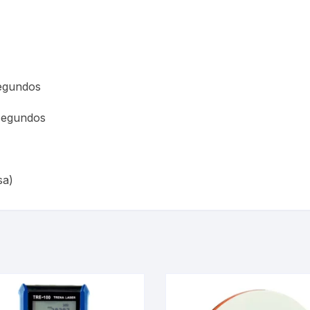
egundos
segundos
sa)