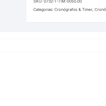
SKU:
0732-T-TIM-0050.00
Categorias:
Cronógrafos & Timer
,
Cronô