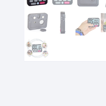
Óleos Minerais
Petróleo e Biocombustíve
Sacarímetro de Brix
Sacarômetro de Plato
Solo
Termo-Lactodensímetro
Urina