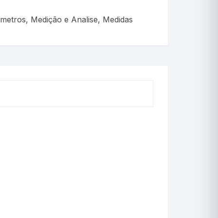
Industriais Angulares
metros
,
Medição e Analise
,
Medidas
Industriais Reto
Iogurte
Junta Esmerilhada
Laboratório
Motor Diesel
Máxima
Máxima e Minima
Petróleo