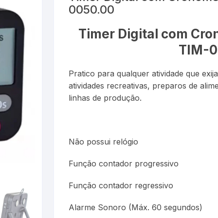
0050.00
Esfigmom
Luxímetros
er
Cronômetros
Termôme
Timer Digital com Cr
Espaçado
Medidores de CO
Data Loggers
Umidifica
TIM-0
Estetosc
Termo-Higrômetro
Medidor de Espessura
Pratico para qualquer atividade que exij
Exercitad
atividades recreativas, preparos de ali
PH ( PHmetro )
linhas de produção.
Garrotes
o
Pluviômetros
Kits
Provetas
Não possui relógio
Medidore
Relógios
Função contador progressivo
Nebulizad
Trenas a Laser
Função contador regressivo
Oxímetro
Alarme Sonoro (Máx. 60 segundos)