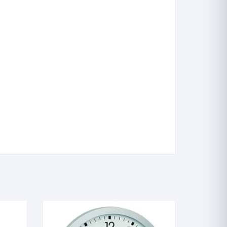
Picnômetro
Psicrômetro
Químicos
Refrigeração & Laticí
Solo
Sêmen
Vacina
Veterinário