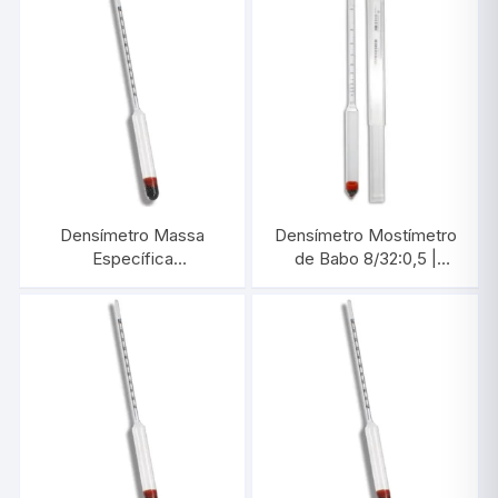
Densímetro Massa
Densímetro Mostímetro
Específica
de Babo 8/32:0,5 |
0,800/0,900:0,001 |
INCOTERM 5788
INCOTERM 5580