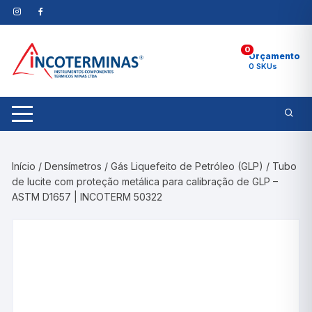
Pular
para
o
0
conteúdo
Orçamento
0 SKUs
Início
/
Densímetros
/
Gás Liquefeito de Petróleo (GLP)
/ Tubo
de lucite com proteção metálica para calibração de GLP –
ASTM D1657 | INCOTERM 50322