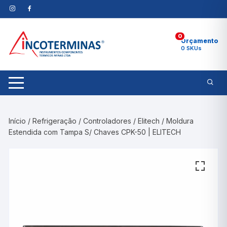
Pular
para
o
0
conteúdo
Orçamento
0 SKUs
Início
/
Refrigeração
/
Controladores
/
Elitech
/ Moldura
Estendida com Tampa S/ Chaves CPK-50 | ELITECH