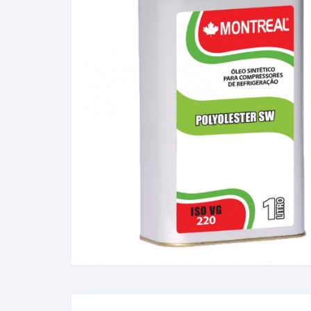
Álcool Gay Lussac e Carti
Fluidos Refrigerantes
Full Gauge
Bateria
Manômetro
Baumé
Óleo e Lubrificantes
Cartier
Termostato
Gás Liquefeito de Petróle
(GLP)
Lactodensimetro
Massa Especifica
Mini-Densímetros
Mostímetro de Babo