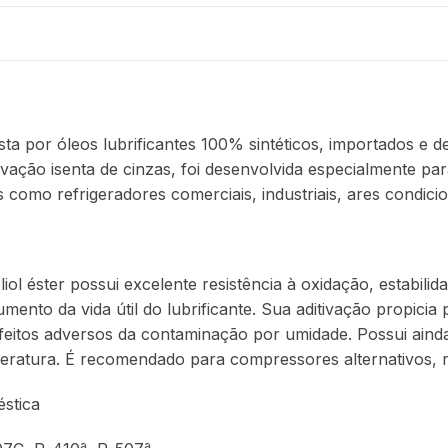
is
ta por óleos lubrificantes 100% sintéticos, importados e 
ivação isenta de cinzas, foi desenvolvida especialmente p
omo refrigeradores comerciais, industriais, ares condicion
oliol éster possui excelente resistência à oxidação, estabil
nto da vida útil do lubrificante. Sua aditivação propicia
feitos adversos da contaminação por umidade. Possui ainda 
peratura. É recomendado para compressores alternativos, r
stica