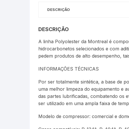
DESCRIÇÃO
Óleos Minerais
Petróleo e Biocombustíve
DESCRIÇÃO
Sacarímetro de Brix
A linha Polyolester da Montreal é compos
hidrocarbonetos selecionados e com adit
Sacarômetro de Plato
pedem produtos de alto desempenho, tais c
Solo
INFORMAÇÕES TÉCNICAS
Termo-Lactodensímetro
Por ser totalmente sintética, a base de p
uma melhor limpeza do equipamento e aume
Urina
das partes lubrificadas, combatendo os e
ser utilizado em uma ampla faixa de tem
Modelo de compressor: comercial e domé