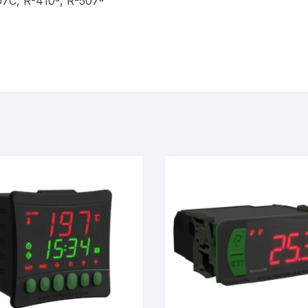
07C, R-410ª, R-507ª