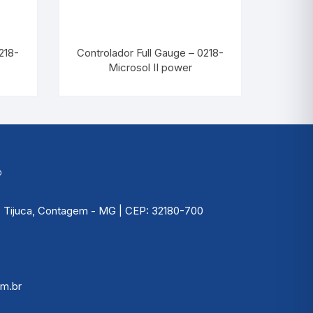
Picnômetro
Psicrômetro
218-
Controlador Full Gauge – 0218-
Microsol II power
Químicos
Refrigeração & Laticí
Solo
Sêmen
®
Vacina
 | Tijuca, Contagem - MG | CEP: 32180-700
Veterinário
m.br