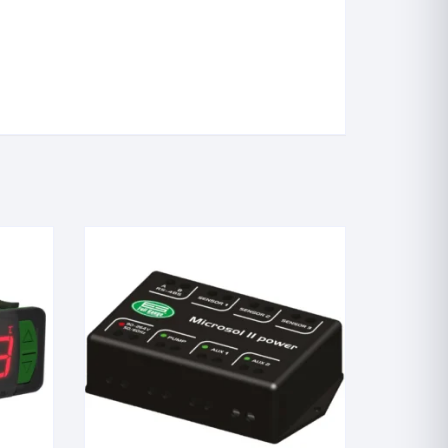
Industriais Angulares
Industriais Reto
Iogurte
Junta Esmerilhada
Laboratório
Motor Diesel
Máxima
Máxima e Minima
Petróleo