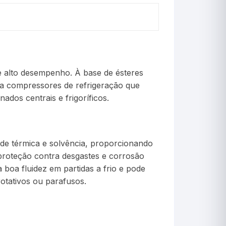
Cerveja
Chimarrão
Criadeira
de alto desempenho. À base de ésteres
Crioscopia
ara compressores de refrigeração que
ados centrais e frigoríficos.
Decimais
Decorativo
idade térmica e solvência, proporcionando
Estação Meteorológi
 proteção contra desgastes e corrosão
boa fluidez em partidas a frio e pode
Estufa
otativos ou parafusos.
Incubadora(OVOS)
Incubação(Chocadeir